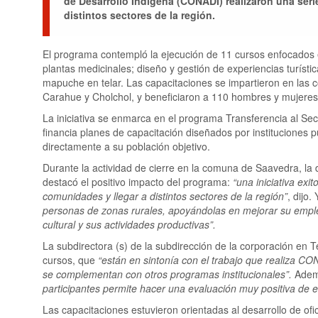
de Desarrollo Indígena (CONADI) realizaron una seri
distintos sectores de la región.
El programa contempló la ejecución de 11 cursos enfocados 
plantas medicinales; diseño y gestión de experiencias turística
mapuche en telar. Las capacitaciones se impartieron en las 
Carahue y Cholchol, y beneficiaron a 110 hombres y mujeres
La iniciativa se enmarca en el programa Transferencia al S
financia planes de capacitación diseñados por instituciones 
directamente a su población objetivo.
Durante la actividad de cierre en la comuna de Saavedra, la
destacó el positivo impacto del programa:
“una iniciativa exi
comunidades y llegar a distintos sectores de la región”
, dijo
personas de zonas rurales, apoyándolas en mejorar su emple
cultural y sus actividades productivas”.
La subdirectora (s) de la subdirección de la corporación en 
cursos, que
“están en sintonía con el trabajo que realiza CO
se complementan con otros programas institucionales”.
Adem
participantes permite hacer una evaluación muy positiva de
Las capacitaciones estuvieron orientadas al desarrollo de ofi