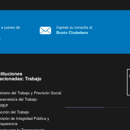
 a jueves de
Ingrese su consulta al
Buzón Ciudadano
.
stituciones
lacionadas: Trabajo
isterio del Trabajo y Previsión Social
secretaría del Trabajo
CREP
ección del Trabajo
isión de Integridad Pública y
nsparencia
sejo para la Transparencia