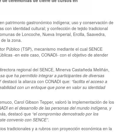
e de ceremonias de cierre de cursos en
en patrimonio gastronómico indígena; uso y conservación de
s con identidad cultural; y confección de tejido tradicional
comunas de Loncoche, Nueva Imperial, Ercilla, Saavedra,
 de la zona.
ector Público (TSP), mecanismo mediante el cual SENCE
públicas -en este caso, CONADI- con el objetivo de atender
 directora regional del SENCE, Minerva Castañeda Meliñán,
tosa que ha permitido integrar a participantes de diversas
. Y destacó la alianza con CONADI que:
“facilita el acceso a
abilidad con un enfoque que pone en valor su identidad
Temuco, Carol Gibson Tepper, valoró la implementación de los
NADI en el desarrollo de las personas del mundo indígena, y
ás, destacó que
“el compromiso demostrado por los
 este convenio con SENCE”.
cios tradicionales y a rubros con proyección económica en la