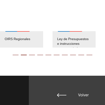
onales
Ley de Presupuestos
Cierre Adm
e instrucciones
2022-25
presuspuetarias
Volver