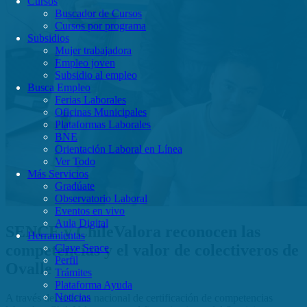
Cursos
Buscador de Cursos
Cursos por programa
Subsidios
Mujer trabajadora
Empleo joven
Subsidio al empleo
Busca Empleo
Ferias Laborales
Oficinas Municipales
Plataformas Laborales
BNE
Orientación Laboral en Línea
Ver Todo
Más Servicios
Gradúate
Observatorio Laboral
Eventos en vivo
Aula Digital
SENCE y ChileValora reconocen las
Herramientas
competencias y el valor de colectiveros de
Clave Sence
Perfil
Ovalle
Trámites
Plataforma Ayuda
Noticias
A través del sistema nacional de certificación de competencias