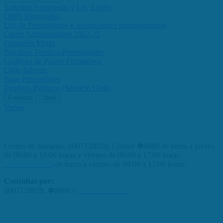
Solicitud Audiencias y Ley Lobby
OIRS Regionales
Ley de Presupuestos e instrucciones presuspuetarias
Cierre Administrativo 2022-25
Comisión Mixta
Prácticas Técnico-Profesionales
Catálogo de Planes Formativos
Chile Atiende
Pago Proveedores
Empleos Públicos (Servicio Civil)
Previous
Next
Volver
Centro de llamadas: 6007120028, Celular ✽8088 de lunes a jueves
de 09:00 a 18:00 horas y viernes de 09:00 a 17:00 horas.
Videollamadas
de lunes a viernes de 09:00 a 17:00 horas.
Consultas por:
6007120028, ✽8088 y
Videollamadas