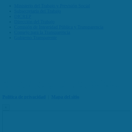
Ministerio del Trabajo y Previsión Social
Subsecretaría del Trabajo
DICREP
Dirección del Trabajo
Comisión de Integridad Pública y Transparencia
Consejo para la Transparencia
Gobierno Transparente
Servicio Nacional de Capacitación y Empleo - Nivel Central -
Huérfanos #1273, Santiago - (lunes a viernes, 09:00 a 18:00 hrs.).
Política de privacidad
|
Mapa del sitio
×