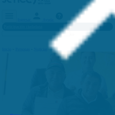
Ingresar
Ayuda
Participación ciudadana
Inicio
»
Personas
»
Noticias