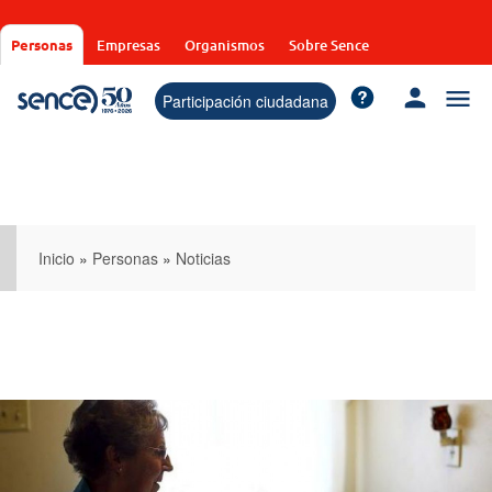
Pasar
al
Personas
Empresas
Organismos
Sobre Sence
contenido
principal
Participación ciudadana
Inicio
»
Personas
»
Noticias