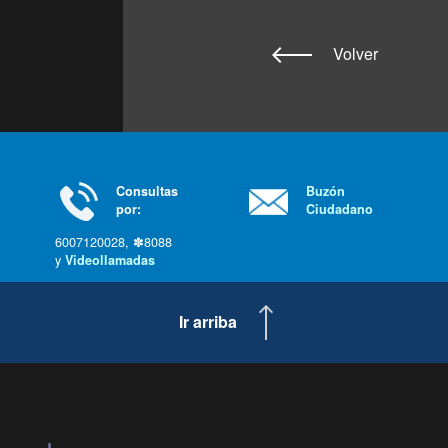
Volver
Consultas
Buzón
por:
Ciudadano
6007120028, ✽8088
y
Videollamadas
Ir arriba