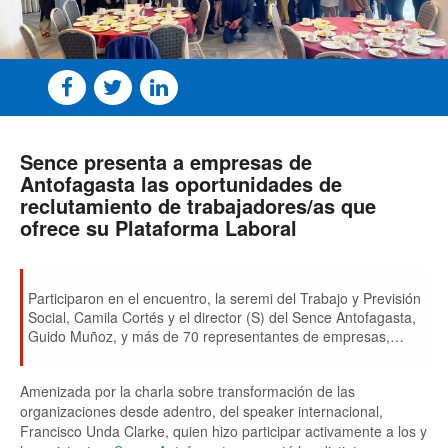
Sence presenta a empresas de
Antofagasta las oportunidades de
reclutamiento de trabajadores/as que
ofrece su Plataforma Laboral
Participaron en el encuentro, la seremi del Trabajo y Previsión
Social, Camila Cortés y el director (S) del Sence Antofagasta,
Guido Muñoz, y más de 70 representantes de empresas,
quienes conocieron los objetivos y oportunidades que ofrece
la Plataforma Laboral del Sence Antofagasta, y su aporte
Amenizada por la charla sobre transformación de las
como medio de acceso a la fuerza laboral en la zona.
organizaciones desde adentro, del speaker internacional,
Francisco Unda Clarke, quien hizo participar activamente a los y