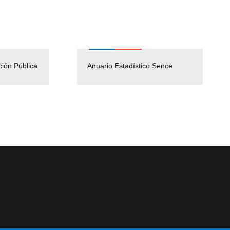
ción Pública
Empleos Públicos
Anuario Estadístico Sence
Solicitud Audiencias y
(Servicio Civil)
Ley Lobby