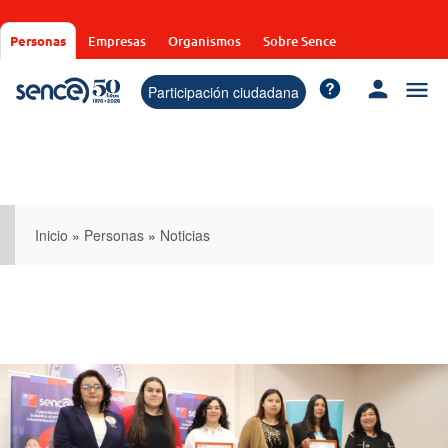
Pasar
al
Personas
Empresas
Organismos
Sobre Sence
contenido
principal
Participación ciudadana
Inicio
»
Personas
»
Noticias