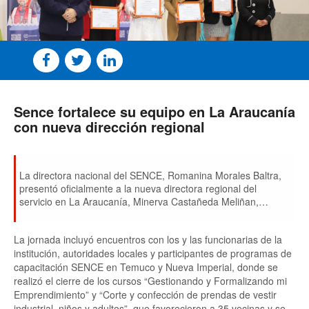
Sence fortalece su equipo en La Araucanía
con nueva dirección regional
La directora nacional del SENCE, Romanina Morales Baltra,
presentó oficialmente a la nueva directora regional del
servicio en La Araucanía, Minerva Castañeda Meliñan,
recientemente nombrada a través del sistema de Alta
Dirección Pública. Ambas autoridades desarrollaron una
La jornada incluyó encuentros con los y las funcionarias de la
intensa agenda de actividades en la región.
institución, autoridades locales y participantes de programas de
capacitación SENCE en Temuco y Nueva Imperial, donde se
realizó el cierre de los cursos “Gestionando y Formalizando mi
Emprendimiento” y “Corte y confección de prendas de vestir
industrial, niños y adultos”, que favorecieron a 35 vecinas y se