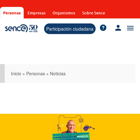
Pasar
al
Personas
Empresas
Organismos
Sobre Sence
contenido
principal
Participación ciudadana
Inicio
»
Personas
»
Noticias