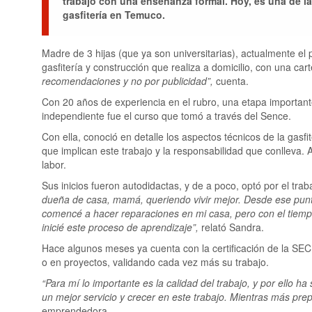
trabajo con una enseñanza formal. Hoy, es una de l
gasfitería en Temuco.
Madre de 3 hijas (que ya son universitarias), actualmente el 
gasfitería y construcción que realiza a domicilio, con una ca
recomendaciones y no por publicidad”,
cuenta.
Con 20 años de experiencia en el rubro, una etapa important
independiente fue el curso que tomó a través del Sence.
Con ella, conoció en detalle los aspectos técnicos de la gasfi
que implican este trabajo y la responsabilidad que conlleva
labor.
Sus inicios fueron autodidactas, y de a poco, optó por el trab
dueña de casa, mamá, queriendo vivir mejor. Desde ese punt
comencé a hacer reparaciones en mi casa, pero con el tiem
inicié este proceso de aprendizaje”,
relató Sandra.
Hace algunos meses ya cuenta con la certificación de la SEC, 
o en proyectos, validando cada vez más su trabajo.
“Para mí lo importante es la calidad del trabajo, y por ello 
un mejor servicio y crecer en este trabajo. Mientras más pre
emprendedora.