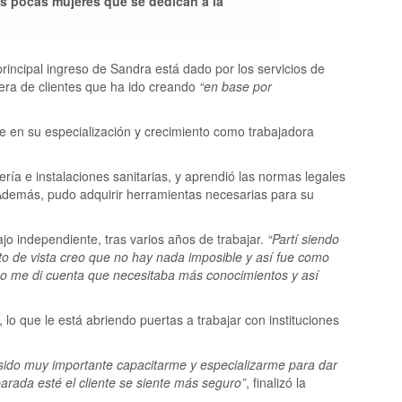
as pocas mujeres que se dedican a la
principal ingreso de Sandra está dado por los servicios de
rtera de clientes que ha ido creando
“en base por
e en su especialización y crecimiento como trabajadora
tería e instalaciones sanitarias, y aprendió las normas legales
. Además, pudo adquirir herramientas necesarias para su
ajo independiente, tras varios años de trabajar.
“Partí siendo
o de vista creo que no hay nada imposible y así fue como
po me di cuenta que necesitaba más conocimientos y así
lo que le está abriendo puertas a trabajar con instituciones
ha sido muy importante capacitarme y especializarme para dar
parada esté el cliente se siente más seguro”
, finalizó la