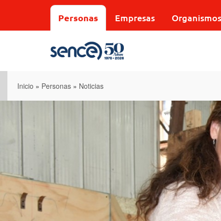
Pasar
al
Personas
Empresas
Organismo
contenido
principal
Inicio
»
Personas
»
Noticias