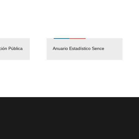
ción Pública
Empleos Públicos
Anuario Estadístico Sence
Solicitud Audiencias y
(Servicio Civil)
Ley Lobby