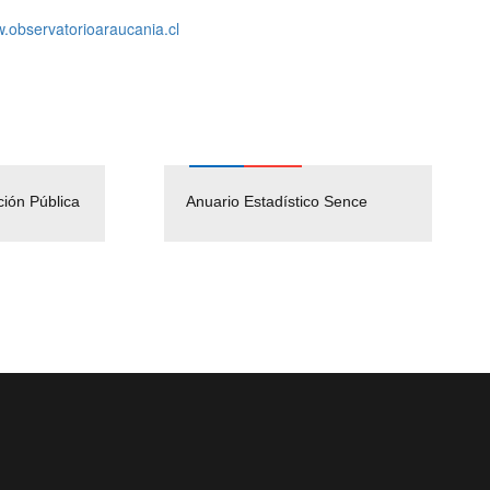
.observatorioaraucania.cl
ción Pública
Empleos Públicos
Anuario Estadístico Sence
Solicitud Audiencias y
(Servicio Civil)
Ley Lobby