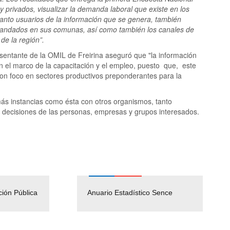
y privados, visualizar la demanda laboral que existe en los
nto usuarios de la información que se genera, también
emandados en sus comunas, así como también los canales de
e la región”.
esentante de la OMIL de Freirina aseguró que "la información
n el marco de la capacitación y el empleo, puesto que, este
 con foco en sectores productivos preponderantes para la
ás instancias como ésta con otros organismos, tanto
de decisiones de las personas, empresas y grupos interesados.
ción Pública
Empleos Públicos
Anuario Estadístico Sence
Solicitud Audiencias y
(Servicio Civil)
Ley Lobby