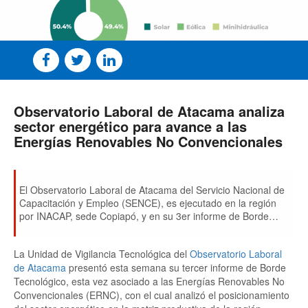
Observatorio Laboral de Atacama analiza
sector energético para avance a las
Energías Renovables No Convencionales
El Observatorio Laboral de Atacama del Servicio Nacional de
Capacitación y Empleo (SENCE), es ejecutado en la región
por INACAP, sede Copiapó, y en su 3er informe de Borde
Tecnológico visibilizó -por medio de la Vigilancia Tecnológica-
los factores críticos del sector energético en términos
La Unidad de Vigilancia Tecnológica del
Observatorio Laboral
económicos, sociales y educacionales.
de Atacama
presentó esta semana su tercer informe de Borde
Tecnológico, esta vez asociado a las Energías Renovables No
Convencionales (ERNC), con el cual analizó el posicionamiento