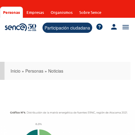
Pasar
al
Personas
Empresas
Organismos
Sobre Sence
contenido
principal
Participación ciudadana
Inicio
»
Personas
»
Noticias