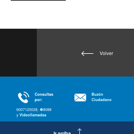
Volver
Consultas
Buzón
por:
Ciudadano
6007120028, ✽8088
y
Videollamadas
Ir arriba