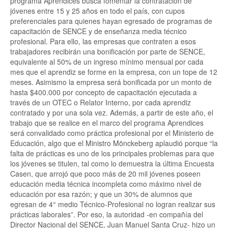
programa Aprendices busca fomentar la contratación de
jóvenes entre 15 y 25 años en todo el país, con cupos
preferenciales para quienes hayan egresado de programas de
capacitación de SENCE y de enseñanza media técnico
profesional. Para ello, las empresas que contraten a esos
trabajadores recibirán una bonificación por parte de SENCE,
equivalente al 50% de un ingreso mínimo mensual por cada
mes que el aprendiz se forme en la empresa, con un tope de 12
meses. Asimismo la empresa será bonificada por un monto de
hasta $400.000 por concepto de capacitación ejecutada a
través de un OTEC o Relator Interno, por cada aprendiz
contratado y por una sola vez. Además, a partir de este año, el
trabajo que se realice en el marco del programa Aprendices
será convalidado como práctica profesional por el Ministerio de
Educación, algo que el Ministro Mönckeberg aplaudió porque “la
falta de prácticas es uno de los principales problemas para que
los jóvenes se titulen, tal como lo demuestra la última Encuesta
Casen, que arrojó que poco más de 20 mil jóvenes poseen
educación media técnica incompleta como máximo nivel de
educación por esa razón; y que un 30% de alumnos que
egresan de 4° medio Técnico-Profesional no logran realizar sus
prácticas laborales”. Por eso, la autoridad -en compañía del
Director Nacional del SENCE, Juan Manuel Santa Cruz- hizo un