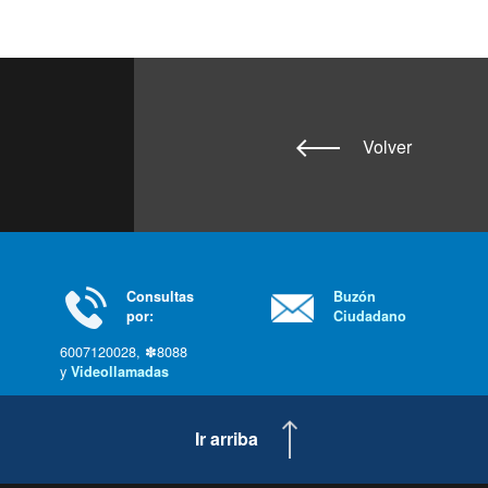
Volver
Consultas
Buzón
por:
Ciudadano
6007120028, ✽8088
y
Videollamadas
Ir arriba