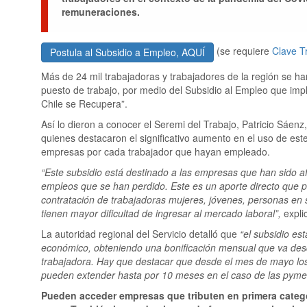
remuneraciones.
(se requiere
Clave Tr
Postula al Subsidio a Empleo, AQUÍ
Más de 24 mil trabajadoras y trabajadores de la región se ha
puesto de trabajo, por medio del Subsidio al Empleo que imp
Chile se Recupera”.
Así lo dieron a conocer el Seremi del Trabajo, Patricio Sáenz,
quienes destacaron el significativo aumento en el uso de es
empresas por cada trabajador que hayan empleado.
“Este subsidio está destinado a las empresas que han sido a
empleos que se han perdido. Este es un aporte directo que p
contratación de trabajadoras mujeres, jóvenes, personas en
tienen mayor dificultad de ingresar al mercado laboral”,
expli
La autoridad regional del Servicio detalló que
“el subsidio es
económico, obteniendo una bonificación mensual que va desd
trabajadora. Hay que destacar que desde el mes de mayo los 
pueden extender hasta por 10 meses en el caso de las pymes
Pueden acceder empresas que tributen en primera catego