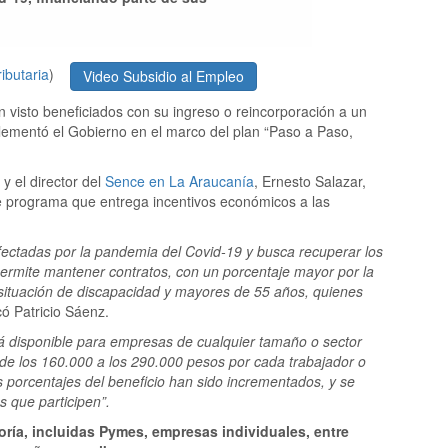
ibutaria
)
Video Subsidio al Empleo
n visto beneficiados con su ingreso o reincorporación a un
lementó el Gobierno en el marco del plan “Paso a Paso,
 y el director del
Sence en La Araucanía
, Ernesto Salazar,
te programa que entrega incentivos económicos a las
fectadas por la pandemia del Covid-19 y busca recuperar los
ermite mantener contratos, con un porcentaje mayor por la
 situación de discapacidad y mayores de 55 años, quienes
có Patricio Sáenz.
tá disponible para empresas de cualquier tamaño o sector
e los 160.000 a los 290.000 pesos por cada trabajador o
porcentajes del beneficio han sido incrementados, y se
 que participen”.
ría, incluidas Pymes, empresas individuales, entre