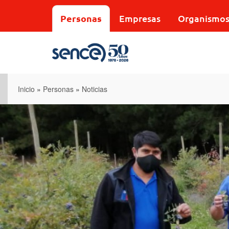
Pasar
al
Personas
Empresas
Organismo
contenido
principal
Inicio
»
Personas
»
Noticias