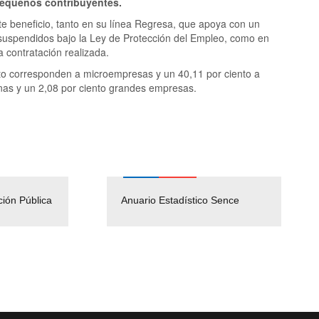
 pequeños contribuyentes.
te beneficio, tanto en su línea Regresa, que apoya con un
s suspendidos bajo la Ley de Protección del Empleo, como en
 contratación realizada.
nto corresponden a microempresas y un 40,11 por ciento a
nas y un 2,08 por ciento grandes empresas.
ción Pública
Empleos Públicos
Anuario Estadístico Sence
Solicitud Audiencias y
(Servicio Civil)
Ley Lobby