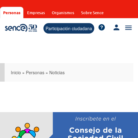
Pasar
al
Personas
Empresas
Organismos
Sobre Sence
contenido
principal
Participación ciudadana
Inicio
»
Personas
»
Noticias