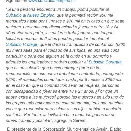
vigentes en
www.subsidioalempleo.cl
.
“Si una persona encuentra un trabajo, podrá postular al
Subsidio al Nuevo Empleo
, que le permitirá recibir $50 mil
mensuales hasta por 6 meses o $70 mil en el caso en que sean
mujeres, personas con discapacidad o jóvenes entre 18 y 24
años. Por otra parte, las mujeres trabajadoras que tengan
hijos/as menores de 2 años pueden postular también al
Subsidio Protege
, que le dará la tranquilidad de contar con $200
mil mensuales para el cuidado de sus hijos, en una sala cuna
particular o para que alguien se la cuide en su domicilio y
además los empleadores podrán postular al
Subsidio Contrata
,
que es un subsidio que busca entregar parte de la
remuneración de ese nuevo trabajador contratado, entregando
$250 mil mensuales como tope, hasta por 6 meses o $290 mil
en el caso en que la contratación sean de mujeres, personas
con discapacidad o jóvenes entre 18 y 24 años. ¿Por qué un
apoyo extra a las mujeres? porque las mujeres han sido uno de
los grupos más golpeados en esta pandemia, teniendo muchas
veces que renunciar para cuidar a sus hijos, debido a la alerta
sanitaria. Por tanto, la invitación es a tener las ganas de un
nuevo trabajo y postular”,
agregó la Seremi.
El presidente de la Corporación Multigremial de Aysén, Eladio