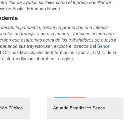
otro tipo de ayudas sociales como el Ingreso Familiar de
revisión Social, Edmundo Novoa.
andemia
a dejado la pandemia, Sence ha promovido una intensa
ncretas de trabajo, y de esa manera, fortalece el mercado
erden que estaremos cerca de los trabajadores de nuestra
mpañando sus trayectorias”
, explicó el director del
Sence
21 Oficinas Municipales de Información Laboral, OMIL, de la
la intermediación laboral en la región.
ción Pública
Empleos Públicos
Anuario Estadístico Sence
Solicitud Audiencias y
(Servicio Civil)
Ley Lobby