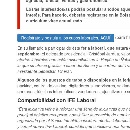
agrícola, forestal, ventas y gastronómico.
Los/as interesados/as podrán postular a todos aque
interés. Para hacerlo, deberán registrarse en la Bol
currículum vitae actualizado.
(para ha
Regístrate y postula a los cupos laborales, AQUÍ
En su llamado a participar de esta
feria laboral, que estará
septiembre,
el delegado presidencial, Cristóbal Jardua, valor
ofertas laborales que están disponibles en la Región de Ñu
lo que se ofrece gracias a labor del Sence y la cartera del 
Presidente Sebastián Piñera”.
Algunos de los puestos de trabajo disponibles en la feri
packing, control de calidad, digitadores, supervisores, solda
garzones, técnicos informáticos, vendedores, ejecutivos de s
Compatibilidad con IFE Laboral
“Esta iniciativa viene a reforzar una serie de iniciativas qu
principal objetivo recuperar y posibilitar la creación de emple
organizada por el Sence también considera ofertas laborales
y con el nuevo IFE Laboral, subsidio que considera una trans