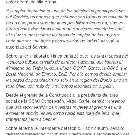
entre otras“
, detalló Aliaga.
“El empleo femenino es una de las principales preocupaciones
del Servicio, es por eso que estamos participando no solamente
de un plan para aumentar la empleabilidad femenina, sino en
otras mesas vinculadas a diferentes sectores económicos del.
El esfuerzo por mejorar las tasas de empleo de las mujeres
tiene que ser una tarea y construcción de todos”
, agregó la
autoridad del Servicio.
Sobre la feria laboral en línea enfatizó que:
“es una muestra del
esfuerzo público privado de carácter nacional, que lideran el
Ministerio del Trabajo, de la Mujer, OO.PP, Sence, la CChC y la
Bolsa Nacional de Empleo, BNE. Por ello hemos decido ampliar
los pazos de postulación no sólo en la región del Biobío sino en
todo Chile, con más de 3 mil cupos laborales en el país”.
Desde el gremio de la Construcción, la presidenta del área
social de la CChC Concepción, Miladi Garfe, señaló
: “creemos
que una reconversión de nuestras mujeres al gremio es una
excelente opción, es así como nació esta idea de feria, que
trabajamos junto a Sence”.
Sobre el tema, el intendente del Biobío, Patricio Kuhn, señaló:
“estamos trabajando con mucha fuerza para la recuperación del