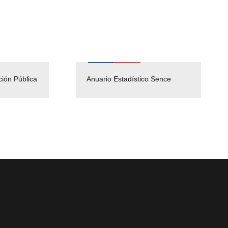
ción Pública
Empleos Públicos
Anuario Estadístico Sence
Solicitud Audiencias y
(Servicio Civil)
Ley Lobby