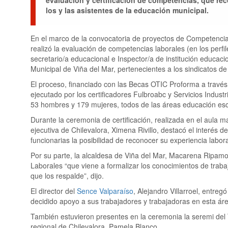
los y las asistentes de la educación municipal.
En el marco de la convocatoria de proyectos de Competencia
realizó la evaluación de competencias laborales (en los perfi
secretario/a educacional e Inspector/a de institución educaci
Municipal de Viña del Mar, pertenecientes a los sindicatos de
El proceso, financiado con las Becas OTIC Proforma a través 
ejecutado por los certificadores Fulbroabc y Servicios Indust
53 hombres y 179 mujeres, todos de las áreas educación esco
Durante la ceremonia de certificación, realizada en el aula 
ejecutiva de Chilevalora, Ximena Rivillo, destacó el interés d
funcionarias la posibilidad de reconocer su experiencia labor
Por su parte, la alcaldesa de Viña del Mar, Macarena Ripamo
Laborales “que viene a formalizar los conocimientos de traba
que los respalde”, dijo.
El director del
Sence Valparaíso
, Alejandro Villarroel, entre
decidido apoyo a sus trabajadores y trabajadoras en esta ár
También estuvieron presentes en la ceremonia la seremi del 
regional de Chilevalora, Pamela Blanco.