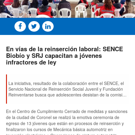
En vías de la reinserción laboral: SENCE
Biobío y SRJ capacitan a jóvenes
infractores de ley
La iniciativa, resultado de la colaboración entre el SENCE, el
Servicio Nacional de Reinserción Social Juvenil y Fundación
Reinventarse busca que adolescentes desistan de la comisión
de delitos, aportando a través de la capacitación a su
empleabilidad, capacidades emprendedoras y la seguridad
En el Centro de Cumplimiento Cerrado de medidas y sanciones
pública regional.
de la ciudad de Coronel se realizó la emotiva ceremonia de
egreso de 13 jóvenes que están en procesos de reinserción y
finalizaron los cursos de Mecánica básica automotriz en