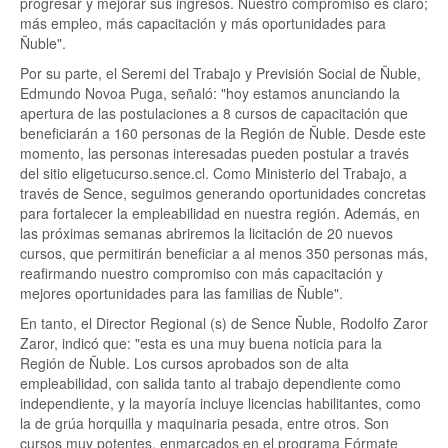
progresar y mejorar sus ingresos. Nuestro compromiso es claro;
más empleo, más capacitación y más oportunidades para
Ñuble".
Por su parte, el Seremi del Trabajo y Previsión Social de Ñuble,
Edmundo Novoa Puga, señaló: "hoy estamos anunciando la
apertura de las postulaciones a 8 cursos de capacitación que
beneficiarán a 160 personas de la Región de Ñuble. Desde este
momento, las personas interesadas pueden postular a través
del sitio eligetucurso.sence.cl. Como Ministerio del Trabajo, a
través de Sence, seguimos generando oportunidades concretas
para fortalecer la empleabilidad en nuestra región. Además, en
las próximas semanas abriremos la licitación de 20 nuevos
cursos, que permitirán beneficiar a al menos 350 personas más,
reafirmando nuestro compromiso con más capacitación y
mejores oportunidades para las familias de Ñuble".
En tanto, el Director Regional (s) de Sence Ñuble, Rodolfo Zaror
Zaror, indicó que: "esta es una muy buena noticia para la
Región de Ñuble. Los cursos aprobados son de alta
empleabilidad, con salida tanto al trabajo dependiente como
independiente, y la mayoría incluye licencias habilitantes, como
la de grúa horquilla y maquinaria pesada, entre otros. Son
cursos muy potentes, enmarcados en el programa Fórmate