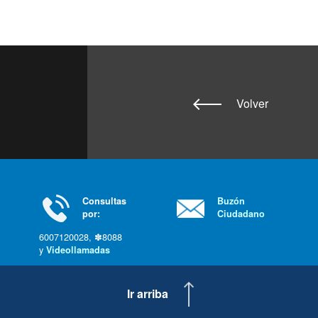
Volver
Consultas
Buzón
por:
Ciudadano
6007120028, ✽8088
y
Videollamadas
Ir arriba