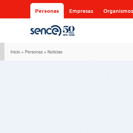
Pasar
al
Personas
Empresas
Organismo
contenido
principal
Inicio
»
Personas
»
Noticias