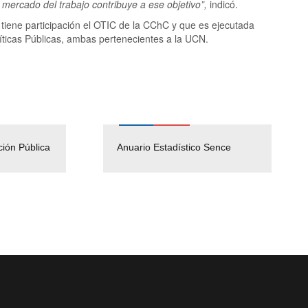
 mercado del trabajo contribuye a ese objetivo”,
indicó.
e tiene participación el OTIC de la CChC y que es ejecutada
líticas Públicas, ambas pertenecientes a la UCN.
ción Pública
Empleos Públicos
Anuario Estadístico Sence
Solicitud Audiencias y
(Servicio Civil)
Ley Lobby