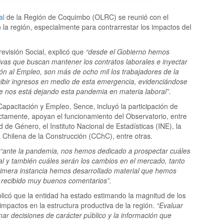
al
de la Región de Coquimbo (OLRC) se reunió con el
n la región, especialmente para contrarrestar los impactos del
revisión Social, explicó que
“desde el Gobierno hemos
tivas que buscan mantener los contratos laborales e inyectar
ión al Empleo, son más de ocho mil los trabajadores de la
cibir ingresos en medio de esta emergencia, evidenciándose
que nos está dejando esta pandemia en materia laboral”.
Capacitación y Empleo, Sence, incluyó la participación de
rectamente, apoyan el funcionamiento del Observatorio, entre
d de Género, el Instituto Nacional de Estadísticas (INE), la
 Chilena de la Construcción (CChC), entre otras.
“ante la pandemia, nos hemos dedicado a prospectar cuáles
al y también cuáles serán los cambios en el mercado, tanto
primera instancia hemos desarrollado material que hemos
s recibido muy buenos comentarios”.
xplicó que la entidad ha estado estimando la magnitud de los
impactos en la estructura productiva de la región.
“Evaluar
ar decisiones de carácter público y la información que