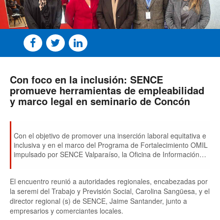
Con foco en la inclusión: SENCE
promueve herramientas de empleabilidad
y marco legal en seminario de Concón
Con el objetivo de promover una inserción laboral equitativa e
inclusiva y en el marco del Programa de Fortalecimiento OMIL
impulsado por SENCE Valparaíso, la Oficina de Información
Laboral -OMIL- de Concón realizó el seminario “Contratación
Migrante y Programa Compromiso Migrante: Marco Legal y
El encuentro reunió a autoridades regionales, encabezadas por
Buenas Prácticas”.
la seremi del Trabajo y Previsión Social, Carolina Sangüesa, y el
director regional (s) de SENCE, Jaime Santander, junto a
empresarios y comerciantes locales.