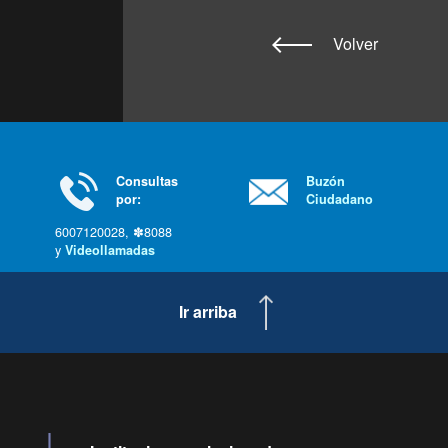
Volver
Consultas
Buzón
por:
Ciudadano
6007120028, ✽8088
y
Videollamadas
Ir arriba