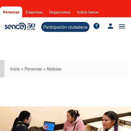
Pasar
al
Personas
Empresas
Organismos
Sobre Sence
contenido
principal
Participación ciudadana
Inicio
»
Personas
»
Noticias