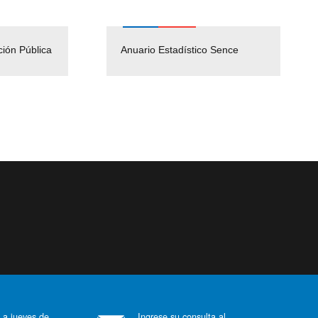
ción Pública
Empleos Públicos
Anuario Estadístico Sence
Solicitud Audiencias y
(Servicio Civil)
Ley Lobby
 a jueves de
Ingrese su consulta al