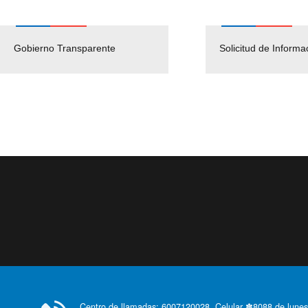
Gobierno Transparente
Pago Proveedores
Solicitud de Informa
Centro de llamadas: 6007120028, Celular ✽8088 de lunes