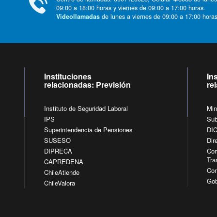
09:00 a 18:00 horas y viernes de 09:00 a 17:00 horas.
de lunes a viernes de 09:00 a 17:00 horas
Videollamadas
Instituciones
In
relacionadas: Previsión
re
Instituto de Seguridad Laboral
Min
IPS
Sub
Superintendencia de Pensiones
DI
SUSESO
Dir
DIPRECA
Com
Tra
CAPREDENA
Con
ChileAtiende
Gob
ChileValora