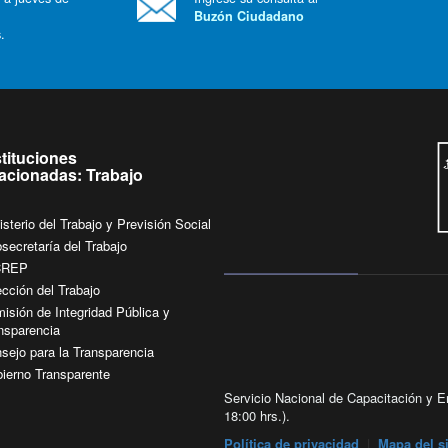
Buzón Ciudadano
.
stituciones
lacionadas: Trabajo
isterio del Trabajo y Previsión Social
secretaría del Trabajo
CREP
ección del Trabajo
isión de Integridad Pública y
nsparencia
sejo para la Transparencia
ierno Transparente
Servicio Nacional de Capacitación y Em
18:00 hrs.).
Política de privacidad
|
Mapa del si