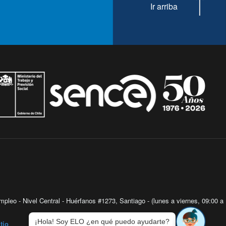
Ir arriba
pleo - Nivel Central - Huérfanos #1273, Santiago - (lunes a viernes, 09:00 a
¡Hola! Soy ELO ¿en qué puedo ayudarte?
tio