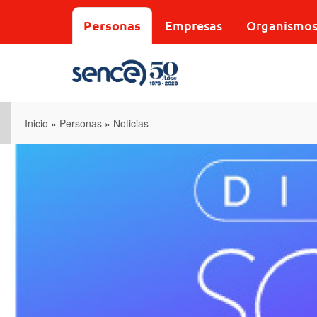
Pasar
al
Personas
Empresas
Organismo
contenido
principal
Inicio
»
Personas
»
Noticias