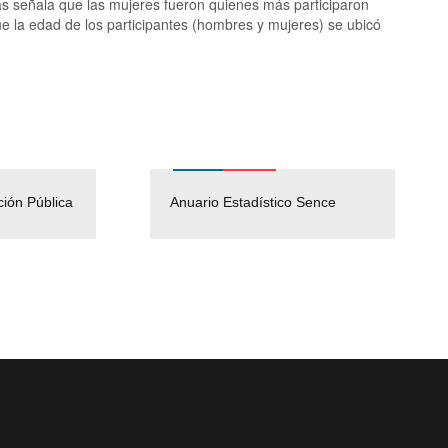
ás señala que las mujeres fueron quienes más participaron
e la edad de los participantes (hombres y mujeres) se ubicó
ción Pública
Empleos Públicos
Anuario Estadístico Sence
Solicitud Audiencias y
(Servicio Civil)
Ley Lobby