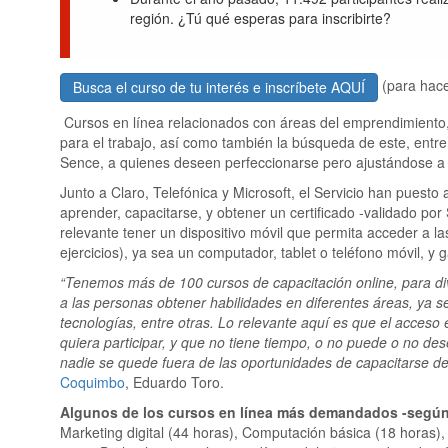
región. ¿Tú qué esperas para inscribirte?
(para hace
Busca el curso de tu interés e inscríbete AQUÍ
Cursos en línea relacionados con áreas del emprendimiento,
para el trabajo, así como también la búsqueda de este, entre
Sence, a quienes deseen perfeccionarse pero ajustándose a s
Junto a Claro, Telefónica y Microsoft, el Servicio han puesto
aprender, capacitarse, y obtener un certificado -validado por
relevante tener un dispositivo móvil que permita acceder a l
ejercicios), ya sea un computador, tablet o teléfono móvil, y
“Tenemos más de 100 cursos de capacitación online, para div
a las personas obtener habilidades en diferentes áreas, ya 
tecnologías, entre otras. Lo relevante aquí es que el acceso
quiera participar, y que no tiene tiempo, o no puede o no des
nadie se quede fuera de las oportunidades de capacitarse de
Coquimbo
, Eduardo Toro.
Algunos de los cursos en línea más demandados -según 
Marketing digital (44 horas), Computación básica (18 horas),