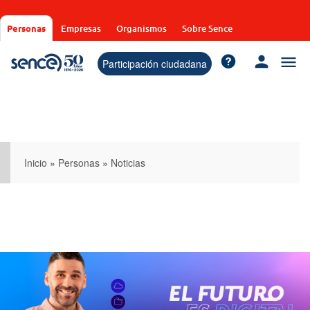
Pasar
al
Personas
Empresas
Organismos
Sobre Sence
contenido
principal
Participación ciudadana
Inicio
»
Personas
»
Noticias