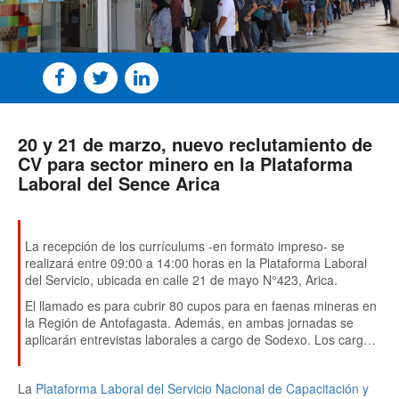
20 y 21 de marzo, nuevo reclutamiento de
CV para sector minero en la Plataforma
Laboral del Sence Arica
La recepción de los currículums -en formato impreso- se
realizará entre 09:00 a 14:00 horas en la Plataforma Laboral
del Servicio, ubicada en calle 21 de mayo N°423, Arica.
El llamado es para cubrir 80 cupos para en faenas mineras en
la Región de Antofagasta. Además, en ambas jornadas se
aplicarán entrevistas laborales a cargo de Sodexo. Los cargos
disponibles son: Técnico gásfiter, Técnico eléctrico con
certificación SEC, Técnico mantención y Técnico en
La
Plataforma Laboral del Servicio Nacional de Capacitación y
refrigeración.