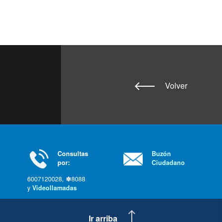
Volver
Consultas
Buzón
por:
Ciudadano
6007120028, ✽8088
y
Videollamadas
Ir arriba