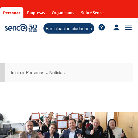
Pasar
al
Personas
Empresas
Organismos
Sobre Sence
contenido
principal
Participación ciudadana
Inicio
»
Personas
»
Noticias