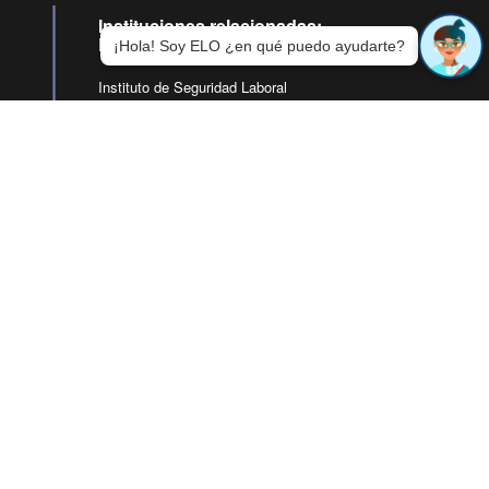
Instituciones relacionadas:
Previsión
¡Hola! Soy ELO ¿en qué puedo ayudarte?
Instituto de Seguridad Laboral
IPS
Superintendencia de Pensiones
SUSESO
DIPRECA
CAPREDENA
ChileAtiende
ChileValora
Instituciones relacionadas:
Trabajo
Ministerio del Trabajo y Previsión Social
Subsecretaría del Trabajo
DICREP