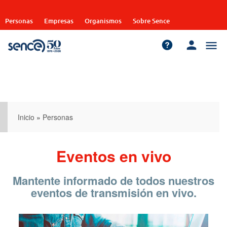
Pasar
al
Personas
Empresas
Organismos
Sobre Sence
contenido
principal
Inicio
»
Personas
Eventos en vivo
Mantente informado de todos nuestros
eventos de transmisión en vivo.