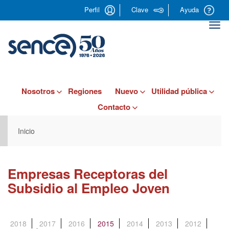
Pasar
Perfil
Clave
Ayuda
al
contenido
Togg
principal
navi
Nosotros
Regiones
Nuevo
Utilidad pública
Contacto
Inicio
Empresas Receptoras del
Subsidio al Empleo Joven
2018
2017
2016
2015
(solapa activa)
2014
2013
2012