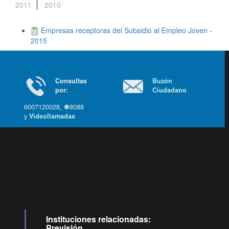
2011
2010
Empresas receptoras del Subsidio al Empleo Joven -
2015
Consultas
Buzón
por:
Ciudadano
6007120028, ✽8088
y
Videollamadas
Ir arriba
Instituciones relacionadas:
Previsión