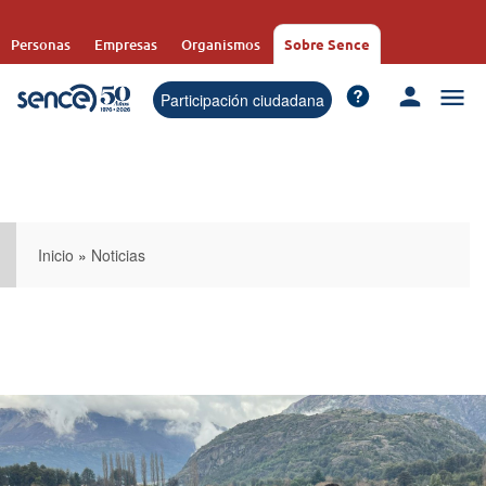
Pasar
al
Personas
Empresas
Organismos
Sobre Sence
contenido
principal
Participación ciudadana
Inicio
»
Noticias