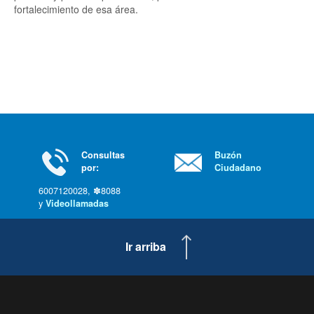
fortalecimiento de esa área.
Consultas
Buzón
por:
Ciudadano
6007120028, ✽8088
y
Videollamadas
Ir arriba