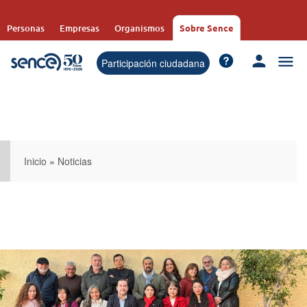
Pasar
al
Personas
Empresas
Organismos
Sobre Sence
contenido
principal
Participación ciudadana
Inicio
»
Noticias