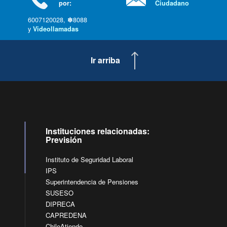
por:
Ciudadano
6007120028, ✽8088
y
Videollamadas
Ir arriba
Instituciones relacionadas:
Previsión
Instituto de Seguridad Laboral
IPS
Superintendencia de Pensiones
SUSESO
DIPRECA
CAPREDENA
ChileAtiende