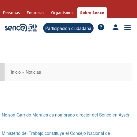
Pasar
al
Personas
Empresas
Organismos
Sobre Sence
contenido
principal
Participación ciudadana
Inicio
»
Noticias
Nelson Garrido Morales es nombrado director del Sence en Aysén
Ministerio del Trabajo constituye el Consejo Nacional de