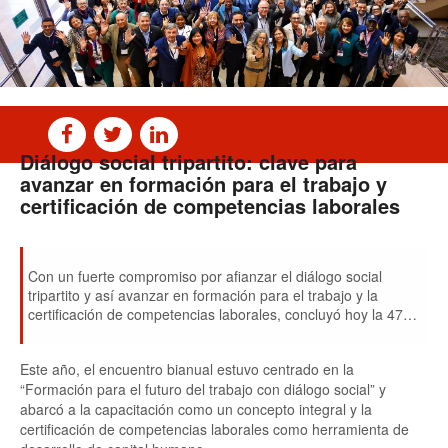
Diálogo social tripartito: clave para
avanzar en formación para el trabajo y
certificación de competencias laborales
Con un fuerte compromiso por afianzar el diálogo social
tripartito y así avanzar en formación para el trabajo y la
certificación de competencias laborales, concluyó hoy la 47
Reunión de la Comisión Técnica (RCT) de la IOT/Cinterfor,
encuentro -realizado entre el 27 y el 29 de agosto en
Este año, el encuentro bianual estuvo centrado en la
Santiago- que reunió a 180 representantes de 25 países de
“Formación para el futuro del trabajo con diálogo social” y
Iberoamérica.
abarcó a la capacitación como un concepto integral y la
certificación de competencias laborales como herramienta de