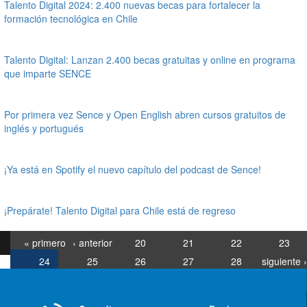
Talento Digital 2024: 2.400 nuevas becas para fortalecer la
formación tecnológica en Chile
Talento Digital: Lanzan 2.400 becas gratuitas y online en programa
que imparte SENCE
Por primera vez Sence y Open English abren cursos gratuitos de
inglés y portugués
¡Ya está en Spotify el nuevo capítulo del podcast de Sence!
¡Prepárate! Talento Digital para Chile está de regreso
« primero
‹ anterior
20
21
22
23
24
25
26
27
28
siguiente ›
última »