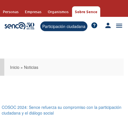
Pasar
al
Personas
Empresas
Organismos
Sobre Sence
contenido
principal
Participación ciudadana
Inicio
»
Noticias
COSOC 2024: Sence refuerza su compromiso con la participación
ciudadana y el diálogo social