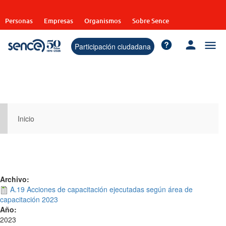
Pasar
al
Personas
Empresas
Organismos
Sobre Sence
contenido
principal
Participación ciudadana
Inicio
Archivo:
A.19 Acciones de capacitación ejecutadas según área de
capacitación 2023
Año:
2023