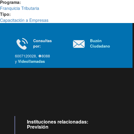
Programa:
Franquicia Tributaria
Tipo:
Capacitación a Empresas
Consultas
Buzón
por:
Ciudadano
6007120028, ✽8088
y
Videollamadas
Ir arriba
Instituciones relacionadas:
Previsión