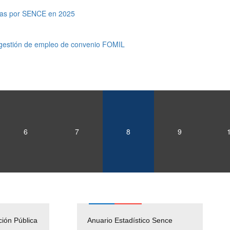
adas por SENCE en 2025
 gestión de empleo de convenio FOMIL
6
7
8
9
ción Pública
Empleos Públicos
Anuario Estadístico Sence
Solicitud Audiencias y