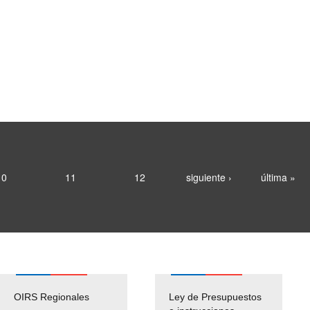
10
11
12
siguiente ›
última »
OIRS Regionales
Ley de Presupuestos