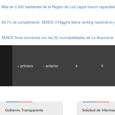
Más de 3.200 habitantes de la Región de Los Lagos fueron capacit
99,7% de cumplimiento: SENCE O'Higgins lidera ranking nacional en
SENCE firma convenios con las 32 municipalidades de La Araucanía
« primero
‹ anterior
4
5
Gobierno Transparente
Pago Proveedores
Solicitud de Informa