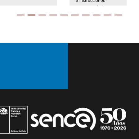
e instrucciones
presuspuetarias
Ir arriba