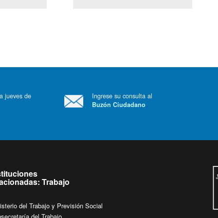
(Servicio Civil)
Ley Lobby
 a jueves de
Ingrese su consulta al
Buzón Ciudadano
.
stituciones
lacionadas: Trabajo
isterio del Trabajo y Previsión Social
secretaría del Trabajo