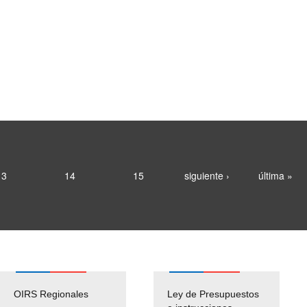
13
14
15
siguiente ›
última »
OIRS Regionales
Ley de Presupuestos