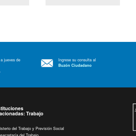
(Servicio Civil)
Ley Lobby
 a jueves de
Ingrese su consulta al
Buzón Ciudadano
.
stituciones
lacionadas: Trabajo
isterio del Trabajo y Previsión Social
secretaría del Trabajo