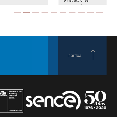
e instrucciones
presuspuetarias
Ir arriba