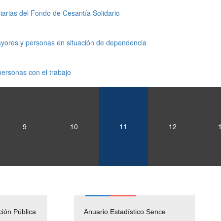
arias del Fondo de Cesantía Solidario
ayores y personas en situación de dependencia
ersonas con el trabajo
9
10
11
12
ción Pública
Empleos Públicos
Anuario Estadístico Sence
Solicitud Audiencias y