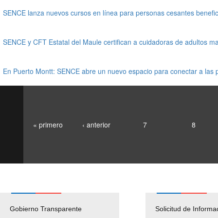
SENCE lanza nuevos cursos en línea para personas cesantes benefici
SENCE y CFT Estatal del Maule certifican a cuidadoras de adultos m
En Puerto Montt: SENCE abre un nuevo espacio para conectar a las p
« primero
‹ anterior
7
8
Gobierno Transparente
Pago Proveedores
Solicitud de Informa