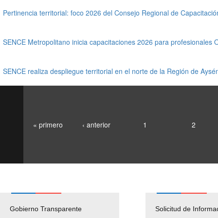
Pertinencia territorial: foco 2026 del Consejo Regional de Capacita
SENCE Metropolitano inicia capacitaciones 2026 para profesionales
SENCE realiza despliegue territorial en el norte de la Región de Aysé
« primero
‹ anterior
1
2
Gobierno Transparente
Pago Proveedores
Solicitud de Informa