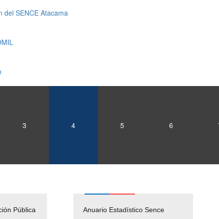
ción del SENCE Atacama
 OMIL
n
3
4
5
6
ción Pública
Empleos Públicos
Anuario Estadístico Sence
Solicitud Audiencias y