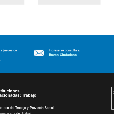
(Servicio Civil)
Ley Lobby
 a jueves de
Ingrese su consulta al
Buzón Ciudadano
.
stituciones
lacionadas: Trabajo
isterio del Trabajo y Previsión Social
secretaría del Trabajo