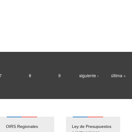
7
8
9
siguiente ›
última »
OIRS Regionales
Ley de Presupuestos