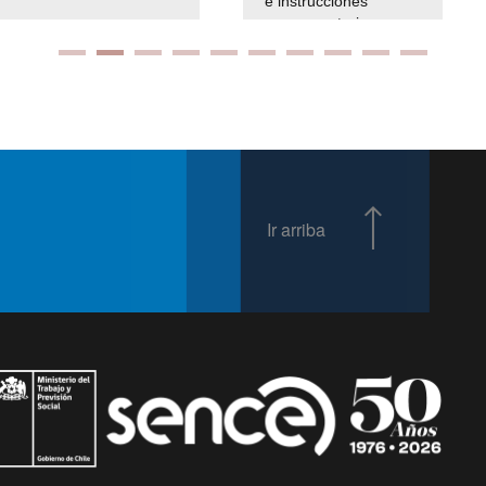
e instrucciones
presuspuetarias
Ir arriba