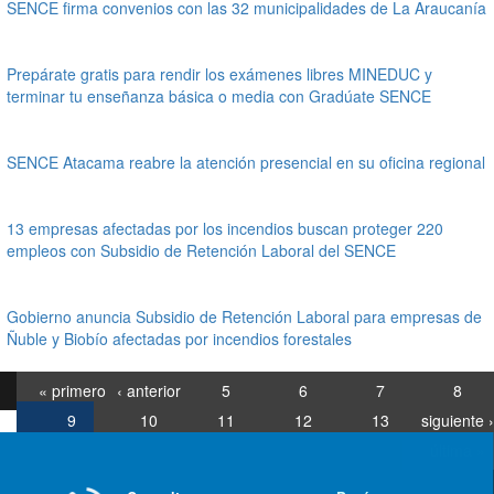
SENCE firma convenios con las 32 municipalidades de La Araucanía
Prepárate gratis para rendir los exámenes libres MINEDUC y
terminar tu enseñanza básica o media con Gradúate SENCE
SENCE Atacama reabre la atención presencial en su oficina regional
13 empresas afectadas por los incendios buscan proteger 220
empleos con Subsidio de Retención Laboral del SENCE
Gobierno anuncia Subsidio de Retención Laboral para empresas de
Ñuble y Biobío afectadas por incendios forestales
« primero
‹ anterior
5
6
7
8
9
10
11
12
13
siguiente ›
última »