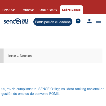
Pasar
al
Personas
Empresas
Organismos
Sobre Sence
contenido
principal
Participación ciudadana
Inicio
»
Noticias
99,7% de cumplimiento: SENCE O'Higgins lidera ranking nacional en
gestión de empleo de convenio FOMIL