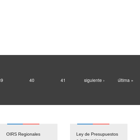
39
40
41
siguiente ›
última »
OIRS Regionales
Ley de Presupuestos