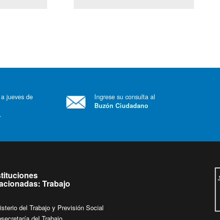
(Servicio Civil)
Ley Lobby
 a jueves de
Ingrese su consulta al
Buzón Ciudadano
.
stituciones
lacionadas: Trabajo
isterio del Trabajo y Previsión Social
secretaría del Trabajo