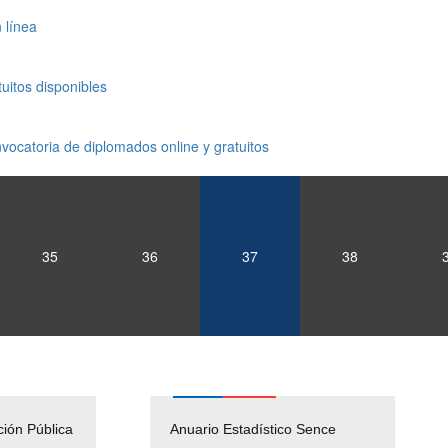
 línea
uitos disponibles
vocatoria de diplomados online y gratuitos
35
36
37
38
ción Pública
Empleos Públicos
Anuario Estadístico Sence
Solicitud Audiencias y