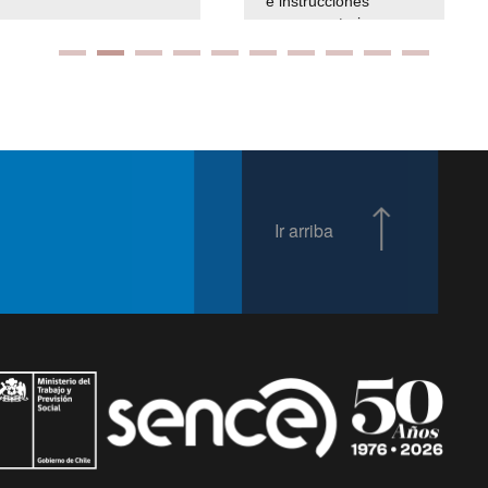
e instrucciones
presuspuetarias
Ir arriba