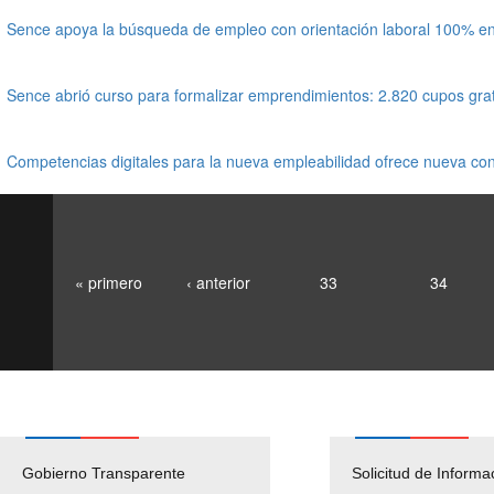
Sence apoya la búsqueda de empleo con orientación laboral 100% en
Sence abrió curso para formalizar emprendimientos: 2.820 cupos grat
Competencias digitales para la nueva empleabilidad ofrece nueva con
« primero
‹ anterior
33
34
Gobierno Transparente
Pago Proveedores
Solicitud de Informa