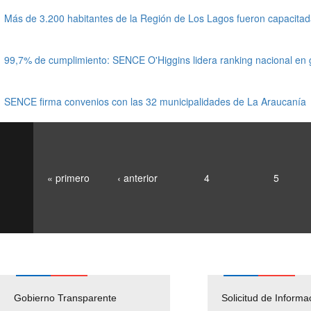
Más de 3.200 habitantes de la Región de Los Lagos fueron capacit
99,7% de cumplimiento: SENCE O'Higgins lidera ranking nacional en
SENCE firma convenios con las 32 municipalidades de La Araucanía
« primero
‹ anterior
4
5
Gobierno Transparente
Pago Proveedores
Solicitud de Informa