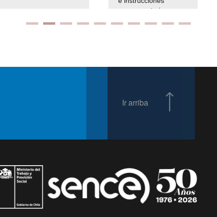
e instrucciones
presuspuetarias
Ir arriba