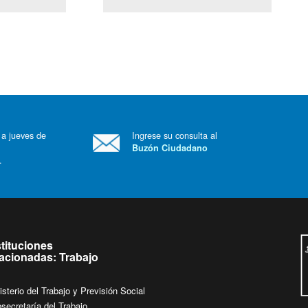
(Servicio Civil)
Ley Lobby
 a jueves de
Ingrese su consulta al
Buzón Ciudadano
.
stituciones
lacionadas: Trabajo
isterio del Trabajo y Previsión Social
secretaría del Trabajo