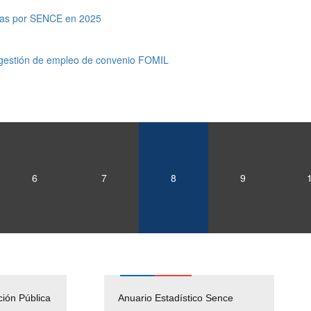
adas por SENCE en 2025
 gestión de empleo de convenio FOMIL
6
7
8
9
ción Pública
Empleos Públicos
Anuario Estadístico Sence
Solicitud Audiencias y