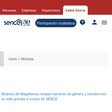
Pasar
al
Personas
Empresas
Organismos
Sobre Sence
contenido
principal
Participación ciudadana
Inicio
»
Noticias
Mujeres de Magallanes rompen barreras de género y transforman
su vida gracias a cursos de SENCE