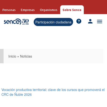
Pasar
al
Personas
Empresas
Organismos
Sobre Sence
contenido
principal
Participación ciudadana
Inicio
»
Noticias
Vocación productiva territorial: clave de los cursos que promoverá el
CRC de Ñuble 2026