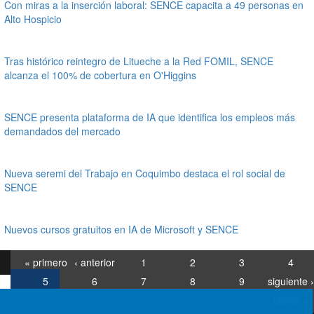
Con miras a la inserción laboral: SENCE capacita a 49 personas en
Alto Hospicio
Tras histórico reintegro de Litueche a la Red FOMIL, SENCE
alcanza el 100% de cobertura en O'Higgins
SENCE presenta plataforma de IA que identifica los empleos más
demandados del mercado
Nueva seremi del Trabajo en Coquimbo destaca el rol social de
SENCE
Nuevos cursos gratuitos en IA de Microsoft y SENCE
« primero
‹ anterior
1
2
3
4
5
6
7
8
9
siguiente ›
última »