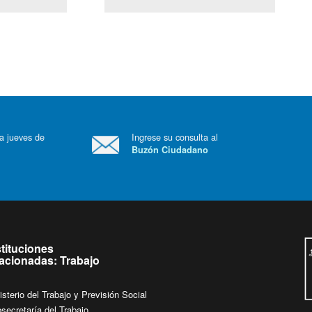
(Servicio Civil)
Ley Lobby
 a jueves de
Ingrese su consulta al
Buzón Ciudadano
.
stituciones
lacionadas: Trabajo
isterio del Trabajo y Previsión Social
secretaría del Trabajo