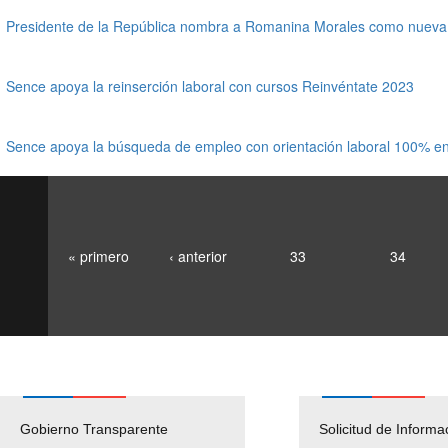
Presidente de la República nombra a Romanina Morales como nueva d
Sence apoya la reinserción laboral con cursos Reinvéntate 2023
Sence apoya la búsqueda de empleo con orientación laboral 100% en
« primero
‹ anterior
33
34
Gobierno Transparente
Pago Proveedores
Solicitud de Informa