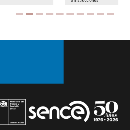
e instrucciones
presuspuetarias
Ir arriba