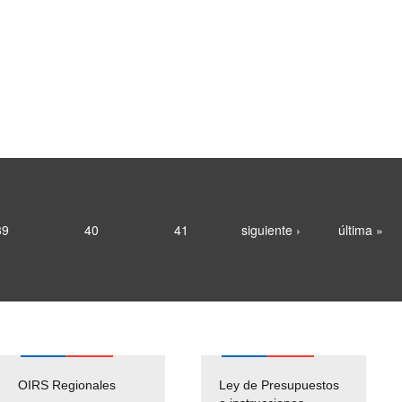
39
40
41
siguiente ›
última »
OIRS Regionales
Ley de Presupuestos