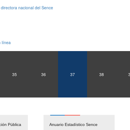
irectora nacional del Sence
 línea
35
36
37
38
ción Pública
Empleos Públicos
Anuario Estadístico Sence
Solicitud Audiencias y